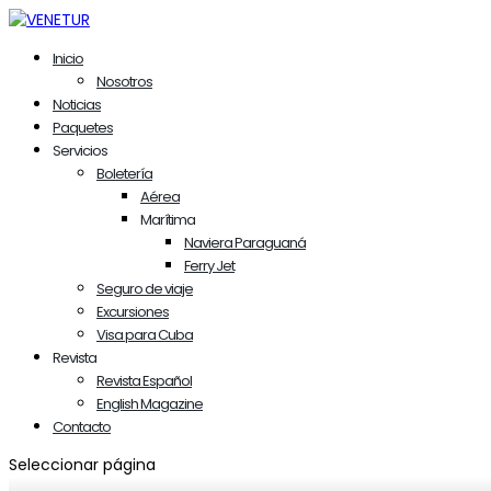
Inicio
Nosotros
Noticias
Paquetes
Servicios
Boletería
Aérea
Marítima
Naviera Paraguaná
Ferry Jet
Seguro de viaje
Excursiones
Visa para Cuba
Revista
Revista Español
English Magazine
Contacto
Seleccionar página