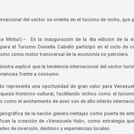
ernacional del sector se orienta en el turismo de nicho, que p
sa Mintur).– En la inauguración de la 4ta edición de la e
para el Turismo Daniella Cabello participó en el ciclo de 
urismo como motor transversal de la economía no petrolera.
inistra explicó que la tendencia internacional del sector turís
periencias frente a consumo.
ado representa una oportunidad de gran valor para Venezuel
iqueza histórico-cultural, facilitando nichos como el turismo
 como el avistamiento de aves son de alto interés internaci
geográfica de la nación genera ventajas como puerta de entra
ifican la creación de «Venezuela Hub», como estrategia qu
ades de inversión, destinos y experiencias locales.