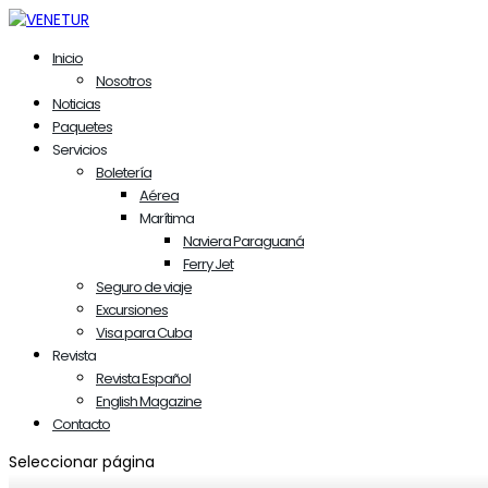
Inicio
Nosotros
Noticias
Paquetes
Servicios
Boletería
Aérea
Marítima
Naviera Paraguaná
Ferry Jet
Seguro de viaje
Excursiones
Visa para Cuba
Revista
Revista Español
English Magazine
Contacto
Seleccionar página